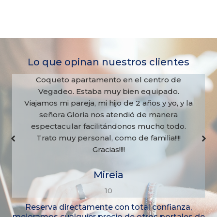
Lo que opinan nuestros clientes
Coqueto apartamento en el centro de
Vegadeo. Estaba muy bien equipado.
Viajamos mi pareja, mi hijo de 2 años y yo, y la
señora Gloria nos atendió de manera
espectacular facilitándonos mucho todo.
Trato muy personal, como de familia!!!!
Gracias!!!!
Mireia
10
Reserva directamente con total confianza,
mejoramos cualquier precio de otros portales de