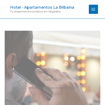
Ir
Hotel - Apartamentos La Bilbaina
al
contenido
Tu alojamiento turístico en Vegadeo.
CONTACTO
INFÓRMATE SIN COMPROMISO