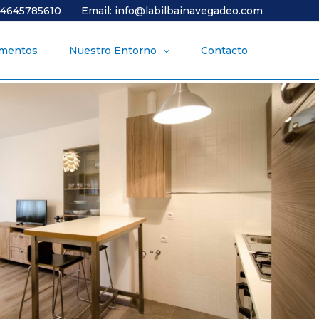
34645785610
Email: info@labilbainavegadeo.com
amentos
Nuestro Entorno
Contacto